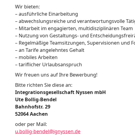
a
Wir bieten:
f
– ausführliche Einarbeitung
– abwechslungsreiche und verantwortungsvolle Täti
t
– Mitarbeit im engagierten, multidisziplinären Team
N
– Nutzung von Gestaltungs- und Entscheidungsfrei
– Regelmäßige Teamsitzungen, Supervisionen und F
y
– an Tarife angelehntes Gehalt
s
– mobiles Arbeiten
– tariflicher Urlaubsanspruch
s
Wir freuen uns auf Ihre Bewerbung!
e
Bitte richten Sie diese an:
n
Integrationsgesellschaft Nyssen mbH
m
Ute Bollig-Bendel
Bahnhofstr. 29
b
52064 Aachen
H
oder per Mail:
u.bollig-bendel@ignyssen.de