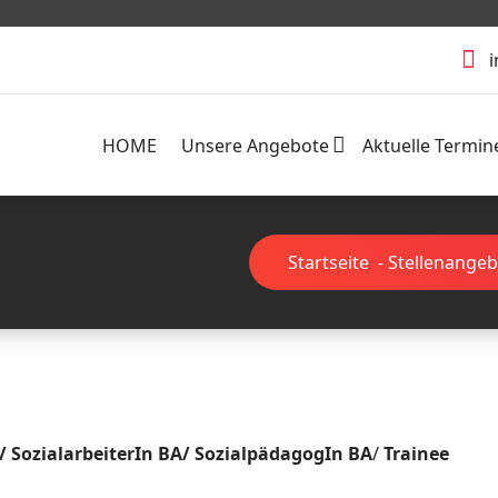
i
HOME
Unsere Angebote
Aktuelle Termin
Startseite
-
Stellenange
/
SozialarbeiterIn BA/ SozialpädagogIn BA
/
Trainee