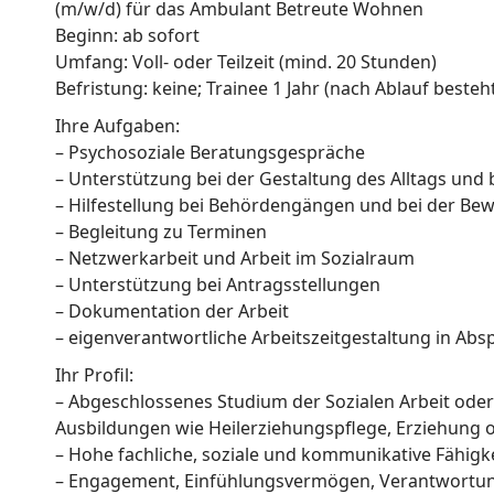
(m/w/d) für das Ambulant Betreute Wohnen
o
Beginn: ab sofort
n
Umfang: Voll- oder Teilzeit (mind. 20 Stunden)
Befristung: keine; Trainee 1 Jahr (nach Ablauf beste
s
Ihre Aufgaben:
g
– Psychosoziale Beratungsgespräche
e
– Unterstützung bei der Gestaltung des Alltags und 
– Hilfestellung bei Behördengängen und bei der Be
s
– Begleitung zu Terminen
e
– Netzwerkarbeit und Arbeit im Sozialraum
– Unterstützung bei Antragsstellungen
l
– Dokumentation der Arbeit
l
– eigenverantwortliche Arbeitszeitgestaltung in Abs
s
Ihr Profil:
– Abgeschlossenes Studium der Sozialen Arbeit oder
c
Ausbildungen wie Heilerziehungspflege, Erziehung 
h
– Hohe fachliche, soziale und kommunikative Fähigk
– Engagement, Einfühlungsvermögen, Verantwortungs