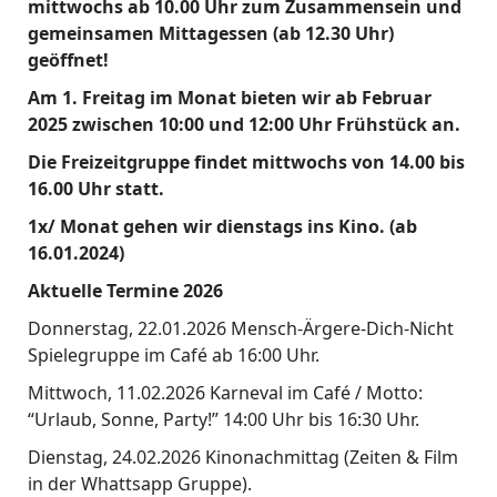
mittwochs ab 10.00 Uhr zum Zusammensein und
s
gemeinsamen Mittagessen (ab 12.30 Uhr)
g
geöffnet!
e
Am 1. Freitag im Monat bieten wir ab Februar
2025 zwischen 10:00 und 12:00 Uhr Frühstück an.
s
Die Freizeitgruppe
findet mittwochs von 14.00 bis
e
16.00 Uhr statt.
l
1x/ Monat gehen wir dienstags ins Kino. (ab
16.01.2024)
l
Aktuelle Termine 2026
s
Donnerstag, 22.01.2026 Mensch-Ärgere-Dich-Nicht
c
Spielegruppe im Café ab 16:00 Uhr.
h
Mittwoch, 11.02.2026 Karneval im Café / Motto:
a
“Urlaub, Sonne, Party!” 14:00 Uhr bis 16:30 Uhr.
f
Dienstag, 24.02.2026 Kinonachmittag (Zeiten & Film
in der Whattsapp Gruppe).