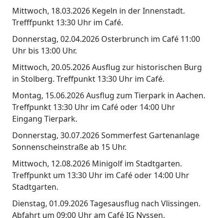
t
Mittwoch, 18.03.2026 Kegeln in der Innenstadt.
N
Trefffpunkt 13:30 Uhr im Café.
y
Donnerstag, 02.04.2026 Osterbrunch im Café 11:00
Uhr bis 13:00 Uhr.
s
Mittwoch, 20.05.2026 Ausflug zur historischen Burg
s
in Stolberg. Treffpunkt 13:30 Uhr im Café.
e
Montag, 15.06.2026 Ausflug zum Tierpark in Aachen.
n
Treffpunkt 13:30 Uhr im Café oder 14:00 Uhr
Eingang Tierpark.
m
Donnerstag, 30.07.2026 Sommerfest Gartenanlage
b
Sonnenscheinstraße ab 15 Uhr.
H
Mittwoch, 12.08.2026 Minigolf im Stadtgarten.
Treffpunkt um 13:30 Uhr im Café oder 14:00 Uhr
Stadtgarten.
Dienstag, 01.09.2026 Tagesausflug nach Vlissingen.
Abfahrt um 09:00 Uhr am Café IG Nyssen.