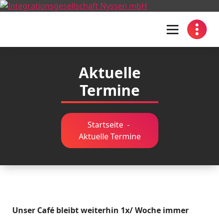
Springe
zum
Inhalt
I
n
Aktuelle
t
Termine
e
g
r
Startseite
-
Aktuelle Termine
a
t
i
o
n
Unser Café bleibt weiterhin 1x/ Woche immer